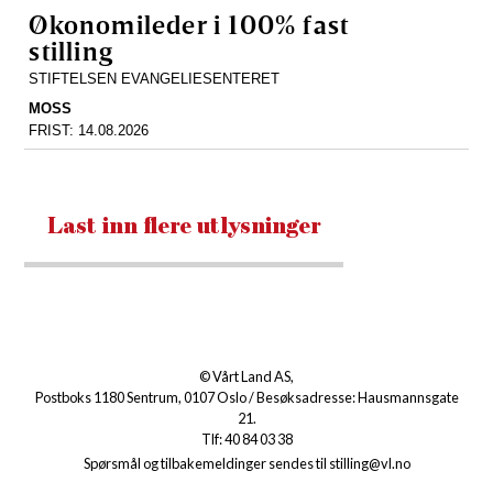
Økonomileder i 100% fast
stilling
STIFTELSEN EVANGELIESENTERET
MOSS
FRIST:
14.08.2026
Last inn flere utlysninger
© Vårt Land AS,
Postboks 1180 Sentrum, 0107 Oslo / Besøksadresse: Hausmannsgate
21.
Tlf: 40 84 03 38
Spørsmål og tilbakemeldinger sendes til
stilling@vl.no