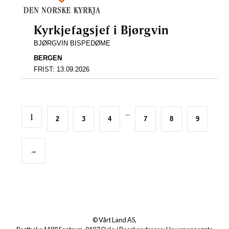
Kyrkjefagsjef i Bjørgvin
BJØRGVIN BISPEDØME
BERGEN
FRIST:
13.09.2026
...
1
2
3
4
7
8
9
→
© Vårt Land AS,