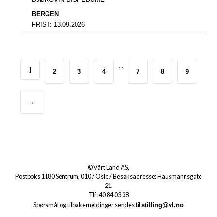
BERGEN
FRIST:
13.09.2026
...
1
2
3
4
7
8
9
→
© Vårt Land AS,
Postboks 1180 Sentrum, 0107 Oslo / Besøksadresse: Hausmannsgate
21.
Tlf: 40 84 03 38
Spørsmål og tilbakemeldinger sendes til
stilling@vl.no