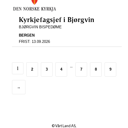
Kyrkjefagsjef i Bjørgvin
BJØRGVIN BISPEDØME
BERGEN
FRIST:
13.09.2026
...
1
2
3
4
7
8
9
→
© Vårt Land AS,