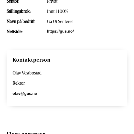
Sektor:
Privat
Stillingsbrøk:
Inntil 100%
Navn på bedrift:
Gå Ut Senteret
Nettside:
https://gus.no/
Kontaktperson
Olav Vestbøstad
Rektor
olav@gus.no
Flere annonser: