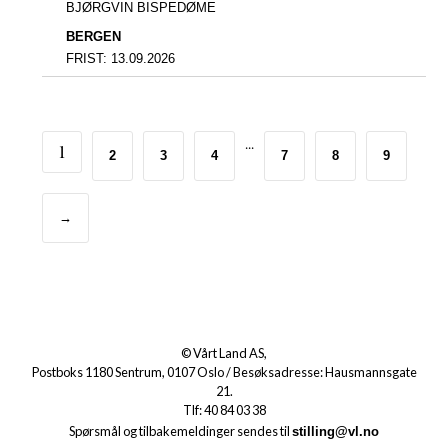
BJØRGVIN BISPEDØME
BERGEN
FRIST:
13.09.2026
...
1
2
3
4
7
8
9
→
© Vårt Land AS,
Postboks 1180 Sentrum, 0107 Oslo / Besøksadresse: Hausmannsgate
21.
Tlf: 40 84 03 38
Spørsmål og tilbakemeldinger sendes til
stilling@vl.no